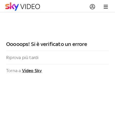
Ooooops! Si è verificato un errore
Riprova più tardi
Torna a
Video Sky