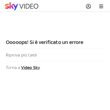
Ooooops! Si è verificato un errore
Riprova più tardi
Torna a
Video Sky