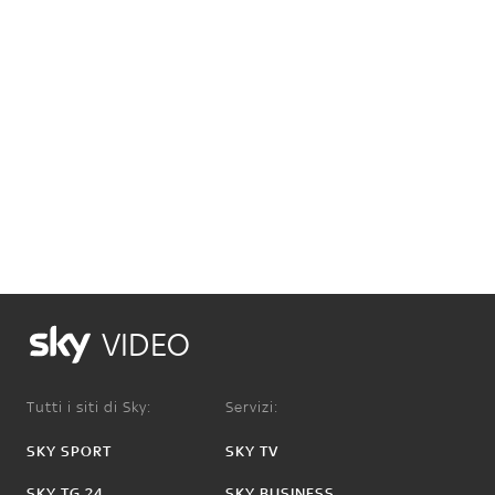
VIDEO
Tutti i siti di Sky:
Servizi:
SKY SPORT
SKY TV
SKY TG 24
SKY BUSINESS