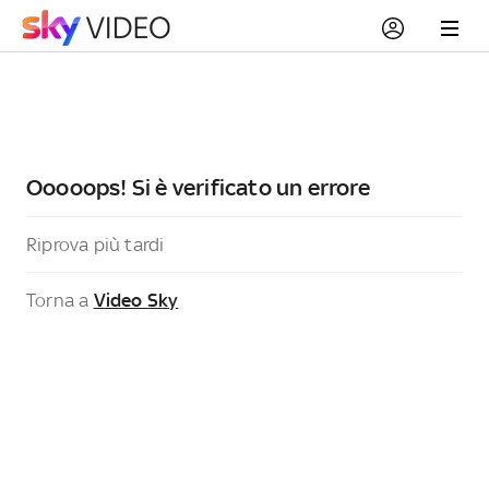
Ooooops! Si è verificato un errore
Riprova più tardi
Torna a
Video Sky