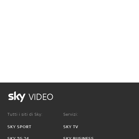
VIDEO
Tutti i siti di Sky:
Servizi:
SKY SPORT
SKY TV
SKY TG 24
SKY BUSINESS