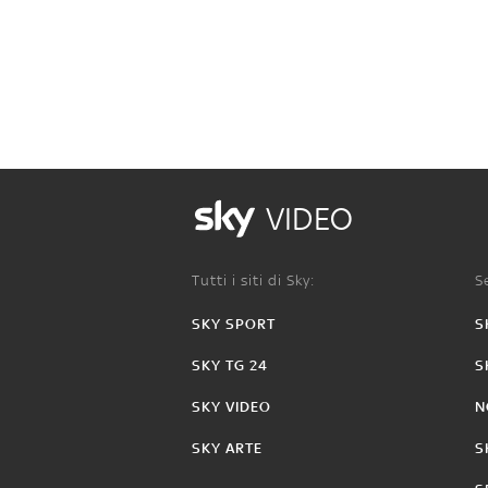
VIDEO
Tutti i siti di Sky:
Se
SKY SPORT
S
SKY TG 24
S
SKY VIDEO
N
SKY ARTE
S