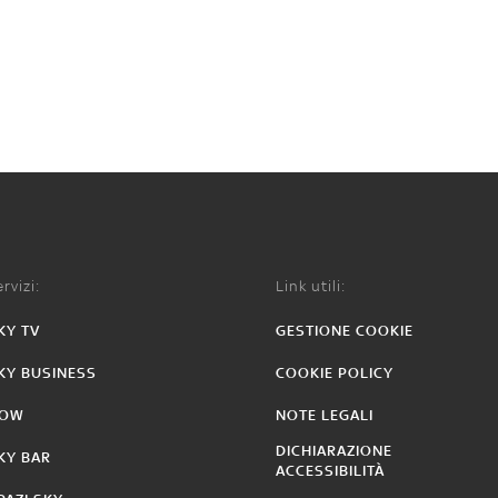
rvizi:
Link utili:
KY TV
GESTIONE COOKIE
KY BUSINESS
COOKIE POLICY
OW
NOTE LEGALI
DICHIARAZIONE
KY BAR
ACCESSIBILITÀ