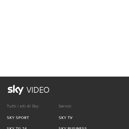
VIDEO
Tutti i siti di Sky:
Servizi:
SKY SPORT
SKY TV
SKY TG 24
SKY BUSINESS