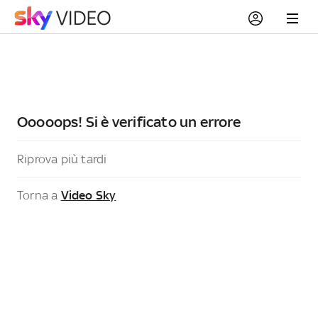
Ooooops! Si è verificato un errore
Riprova più tardi
Torna a
Video Sky