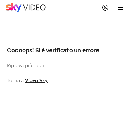
Ooooops! Si è verificato un errore
Riprova più tardi
Torna a
Video Sky