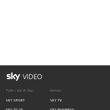
VIDEO
Tutti i siti di Sky:
Servizi:
SKY SPORT
SKY TV
SKY TG 24
SKY BUSINESS