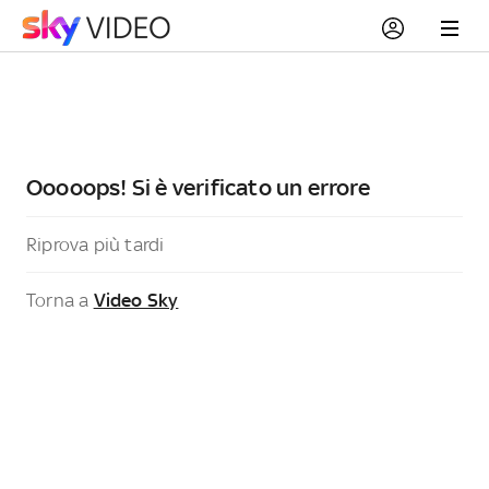
Ooooops! Si è verificato un errore
Riprova più tardi
Torna a
Video Sky