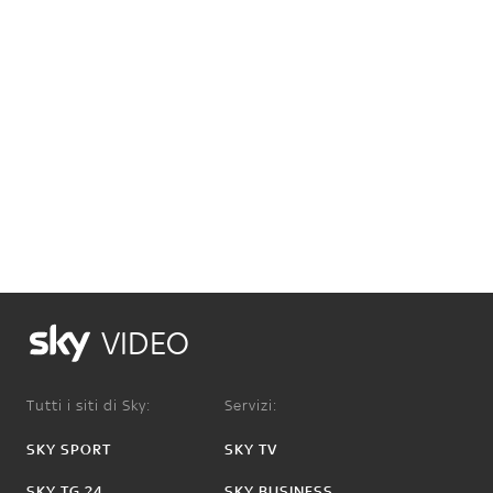
VIDEO
Tutti i siti di Sky:
Servizi:
SKY SPORT
SKY TV
SKY TG 24
SKY BUSINESS