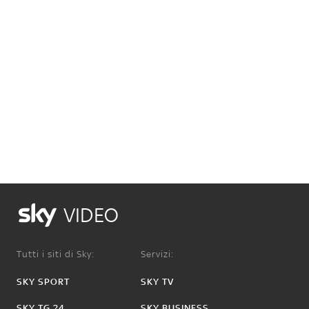
VIDEO
Tutti i siti di Sky:
Servizi:
SKY SPORT
SKY TV
SKY TG 24
SKY BUSINESS