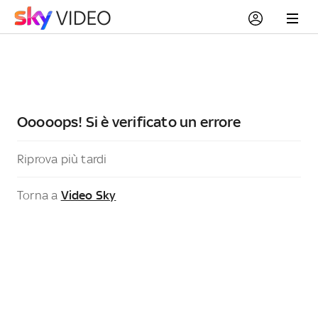
Ooooops! Si è verificato un errore
Riprova più tardi
Torna a
Video Sky