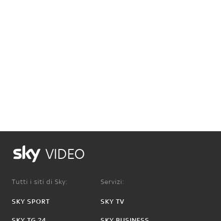
VIDEO
Tutti i siti di Sky:
Servizi:
SKY SPORT
SKY TV
SKY TG 24
SKY BUSINESS