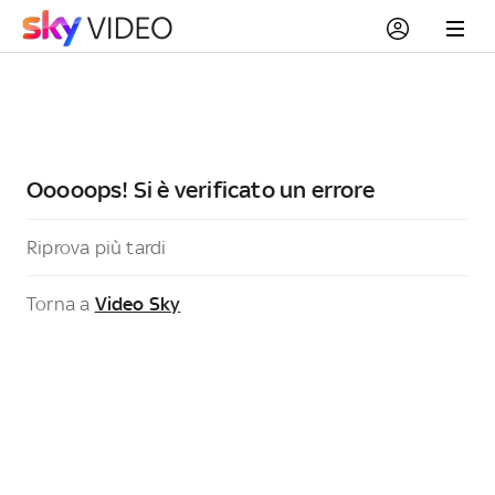
Ooooops! Si è verificato un errore
Riprova più tardi
Torna a
Video Sky