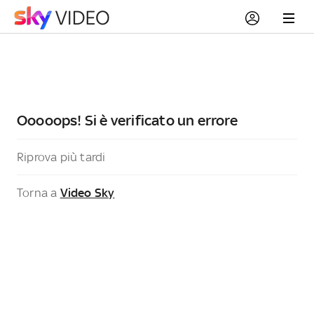
Ooooops! Si è verificato un errore
Riprova più tardi
Torna a
Video Sky