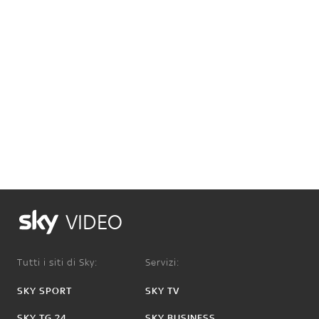
VIDEO
Tutti i siti di Sky:
Servizi:
SKY SPORT
SKY TV
SKY TG 24
SKY BUSINESS