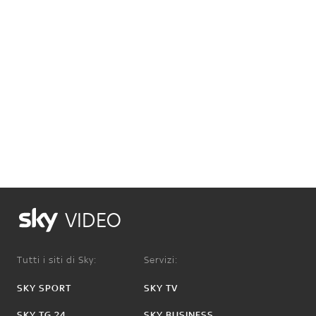
VIDEO
Tutti i siti di Sky:
Servizi:
SKY SPORT
SKY TV
SKY TG 24
SKY BUSINESS