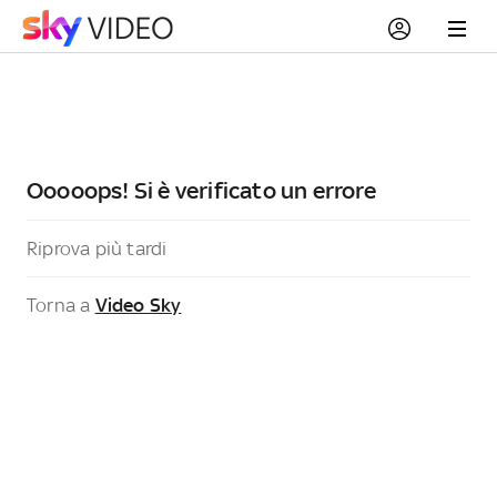
Ooooops! Si è verificato un errore
Riprova più tardi
Torna a
Video Sky