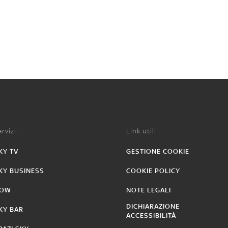
rvizi:
Link utili:
KY TV
GESTIONE COOKIE
KY BUSINESS
COOKIE POLICY
OW
NOTE LEGALI
DICHIARAZIONE
KY BAR
ACCESSIBILITÀ