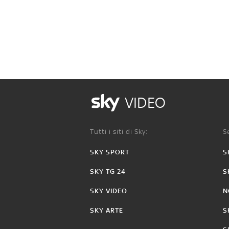
VIDEO
Tutti i siti di Sky:
Se
SKY SPORT
S
SKY TG 24
S
SKY VIDEO
N
SKY ARTE
S