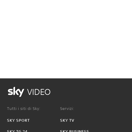
VIDEO
Tutti i siti di Sky:
Servizi:
SKY SPORT
SKY TV
SKY TG 24
SKY BUSINESS