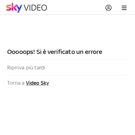
Ooooops! Si è verificato un errore
Riprova più tardi
Torna a
Video Sky