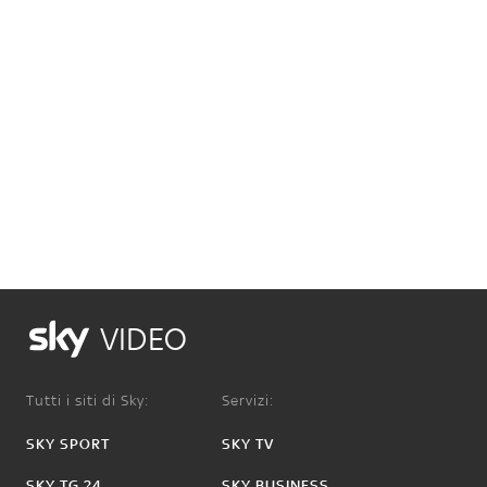
VIDEO
Tutti i siti di Sky:
Servizi:
SKY SPORT
SKY TV
SKY TG 24
SKY BUSINESS