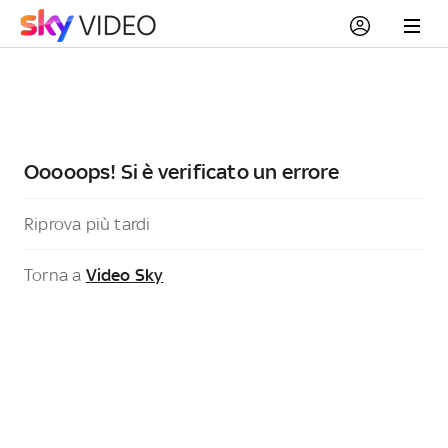
Ooooops! Si è verificato un errore
Riprova più tardi
Torna a
Video Sky