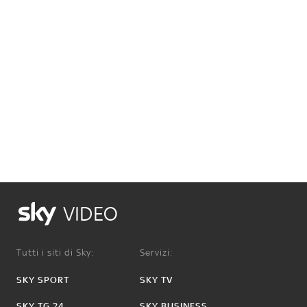
VIDEO
Tutti i siti di Sky:
Servizi:
SKY SPORT
SKY TV
SKY TG 24
SKY BUSINESS