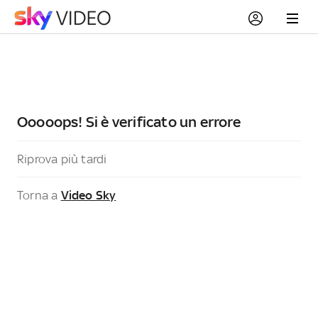
Ooooops! Si è verificato un errore
Riprova più tardi
Torna a
Video Sky