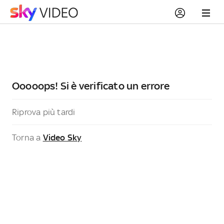
Ooooops! Si è verificato un errore
Riprova più tardi
Torna a
Video Sky