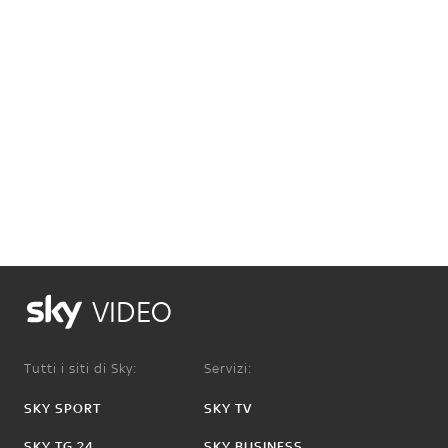
VIDEO
Tutti i siti di Sky:
Servizi:
SKY SPORT
SKY TV
SKY TG 24
SKY BUSINESS