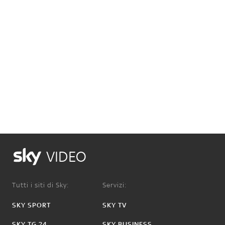
VIDEO
Tutti i siti di Sky:
Servizi:
SKY SPORT
SKY TV
SKY TG 24
SKY BUSINESS