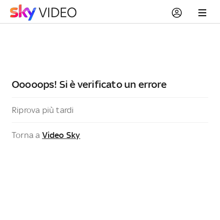
Ooooops! Si è verificato un errore
Riprova più tardi
Torna a
Video Sky