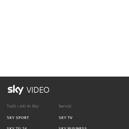
VIDEO
Tutti i siti di Sky:
Servizi:
SKY SPORT
SKY TV
SKY TG 24
SKY BUSINESS