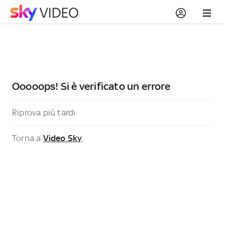
Ooooops! Si è verificato un errore
Riprova più tardi
Torna a
Video Sky