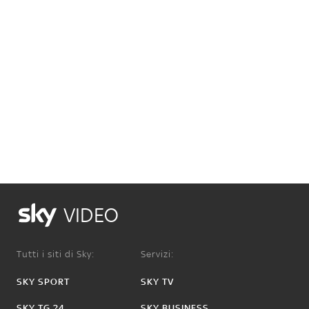
VIDEO
Tutti i siti di Sky:
Servizi:
SKY SPORT
SKY TV
SKY TG 24
SKY BUSINESS