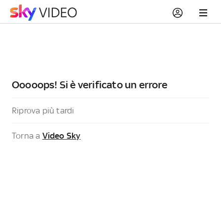
Ooooops! Si è verificato un errore
Riprova più tardi
Torna a
Video Sky