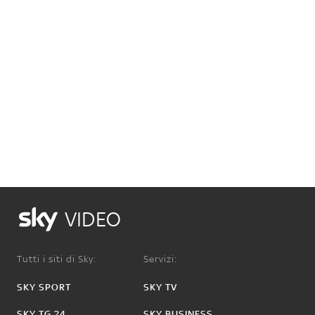
VIDEO
Tutti i siti di Sky:
Servizi:
SKY SPORT
SKY TV
SKY TG 24
SKY BUSINESS