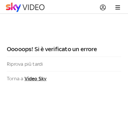
Ooooops! Si è verificato un errore
Riprova più tardi
Torna a
Video Sky