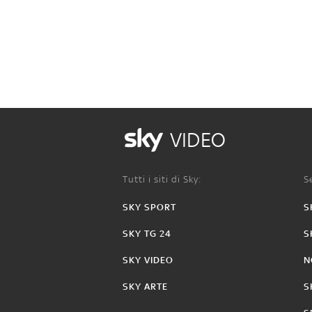
VIDEO
Tutti i siti di Sky:
Se
SKY SPORT
S
SKY TG 24
S
SKY VIDEO
N
SKY ARTE
S