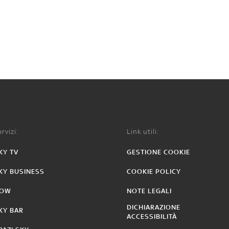
rvizi:
Link utili:
KY TV
GESTIONE COOKIE
KY BUSINESS
COOKIE POLICY
OW
NOTE LEGALI
DICHIARAZIONE
KY BAR
ACCESSIBILITÀ