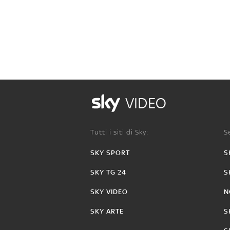
VIDEO
Tutti i siti di Sky:
Se
SKY SPORT
S
SKY TG 24
S
SKY VIDEO
N
SKY ARTE
S