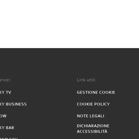
rvizi:
Link utili:
KY TV
GESTIONE COOKIE
KY BUSINESS
COOKIE POLICY
OW
NOTE LEGALI
DICHIARAZIONE
KY BAR
ACCESSIBILITÀ