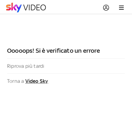
Ooooops! Si è verificato un errore
Riprova più tardi
Torna a
Video Sky