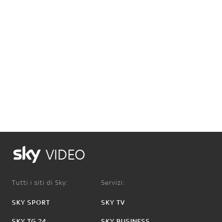
VIDEO
Tutti i siti di Sky:
Servizi:
SKY SPORT
SKY TV
SKY TG 24
SKY BUSINESS