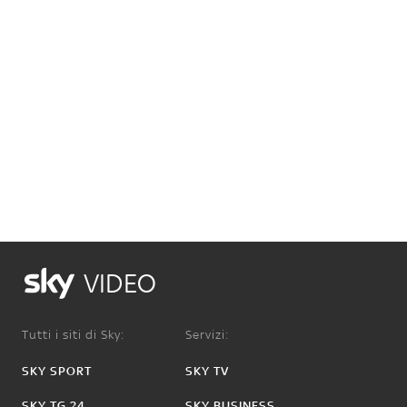
VIDEO
Tutti i siti di Sky:
Servizi:
SKY SPORT
SKY TV
SKY TG 24
SKY BUSINESS