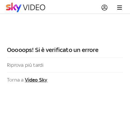
Ooooops! Si è verificato un errore
Riprova più tardi
Torna a
Video Sky