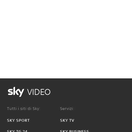
VIDEO
Tutti i siti di Sky:
Servizi:
SKY SPORT
SKY TV
SKY TG 24
SKY BUSINESS