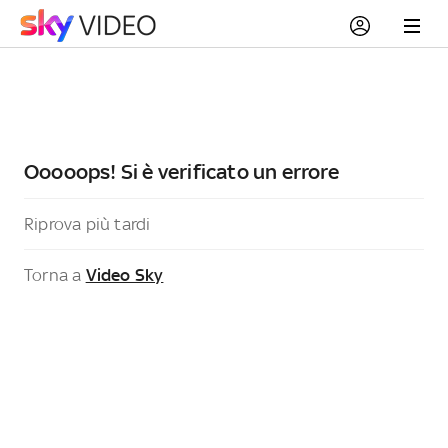
Ooooops! Si è verificato un errore
Riprova più tardi
Torna a
Video Sky