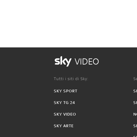
VIDEO
Tutti i siti di Sky:
Se
SKY SPORT
S
SKY TG 24
S
SKY VIDEO
N
SKY ARTE
S