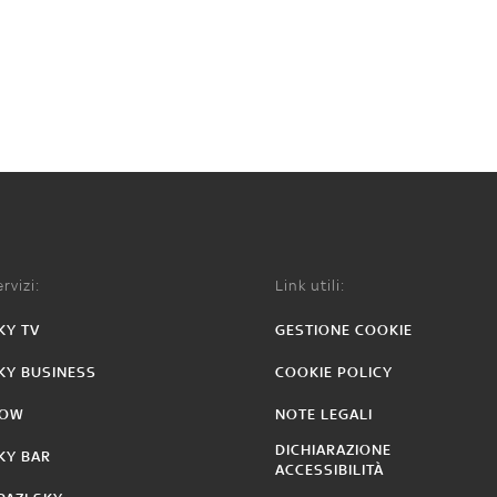
rvizi:
Link utili:
KY TV
GESTIONE COOKIE
KY BUSINESS
COOKIE POLICY
OW
NOTE LEGALI
DICHIARAZIONE
KY BAR
ACCESSIBILITÀ