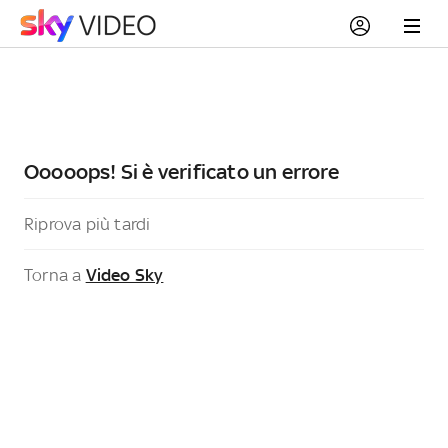
Ooooops! Si è verificato un errore
Riprova più tardi
Torna a
Video Sky