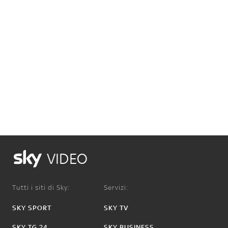
VIDEO
Tutti i siti di Sky:
Servizi:
SKY SPORT
SKY TV
SKY TG 24
SKY BUSINESS