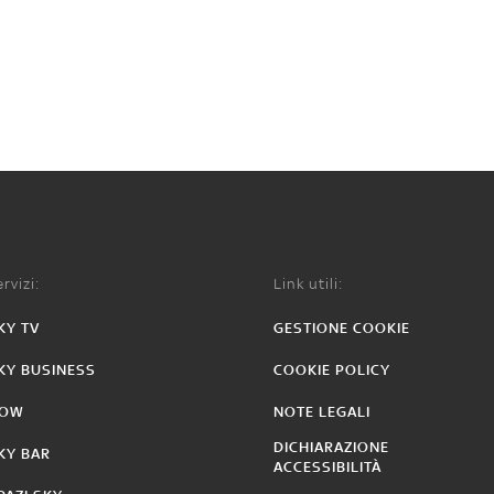
rvizi:
Link utili:
KY TV
GESTIONE COOKIE
KY BUSINESS
COOKIE POLICY
OW
NOTE LEGALI
DICHIARAZIONE
KY BAR
ACCESSIBILITÀ