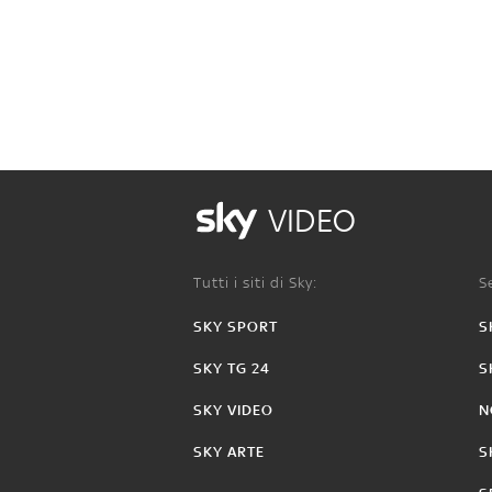
VIDEO
Tutti i siti di Sky:
Se
SKY SPORT
S
SKY TG 24
S
SKY VIDEO
N
SKY ARTE
S