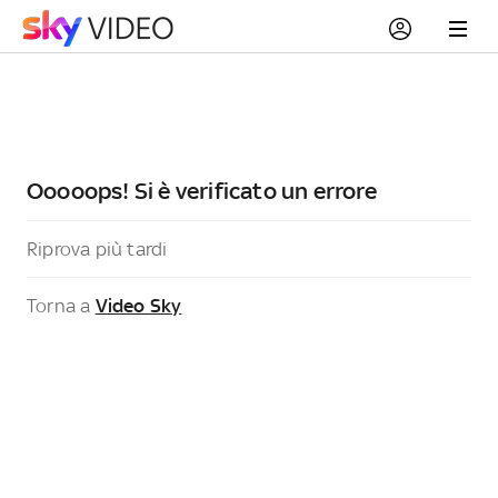
Ooooops! Si è verificato un errore
Riprova più tardi
Torna a
Video Sky