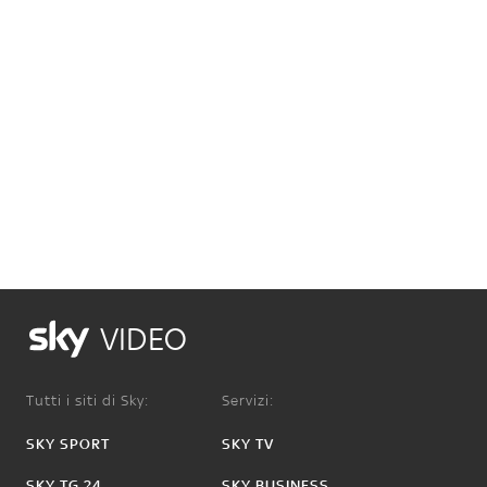
VIDEO
Tutti i siti di Sky:
Servizi:
SKY SPORT
SKY TV
SKY TG 24
SKY BUSINESS