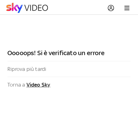
Ooooops! Si è verificato un errore
Riprova più tardi
Torna a
Video Sky