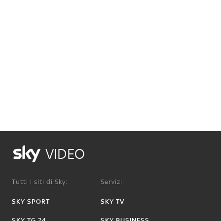
VIDEO
Tutti i siti di Sky:
Servizi:
SKY SPORT
SKY TV
SKY TG 24
SKY BUSINESS