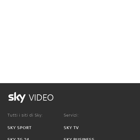
VIDEO
Tutti i siti di Sky:
Servizi:
SKY SPORT
SKY TV
SKY TG 24
SKY BUSINESS