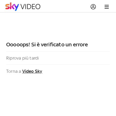
Ooooops! Si è verificato un errore
Riprova più tardi
Torna a
Video Sky