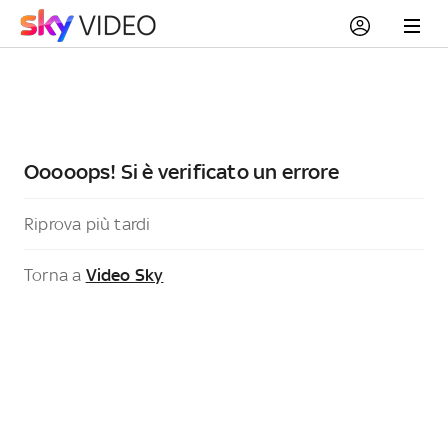
Ooooops! Si è verificato un errore
Riprova più tardi
Torna a
Video Sky