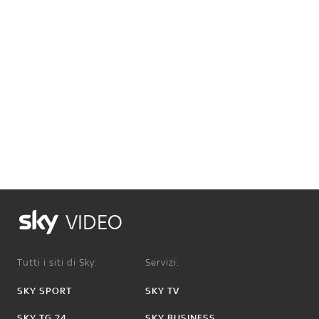
VIDEO
Tutti i siti di Sky:
Servizi:
SKY SPORT
SKY TV
SKY TG 24
SKY BUSINESS