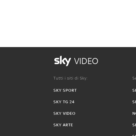
VIDEO
Tutti i siti di Sky:
Se
SKY SPORT
S
SKY TG 24
S
SKY VIDEO
N
SKY ARTE
S