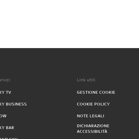
rvizi:
Link utili:
KY TV
GESTIONE COOKIE
KY BUSINESS
COOKIE POLICY
OW
NOTE LEGALI
DICHIARAZIONE
KY BAR
ACCESSIBILITÀ