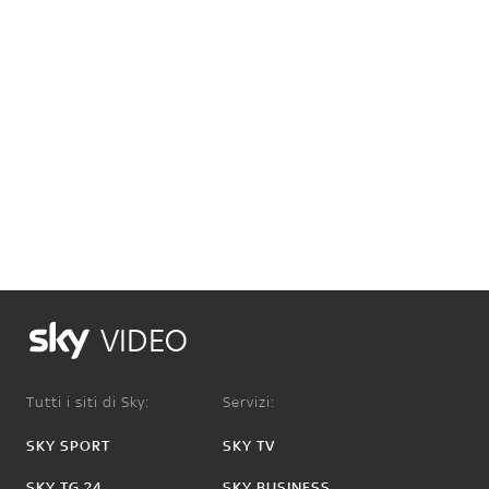
VIDEO
Tutti i siti di Sky:
Servizi:
SKY SPORT
SKY TV
SKY TG 24
SKY BUSINESS