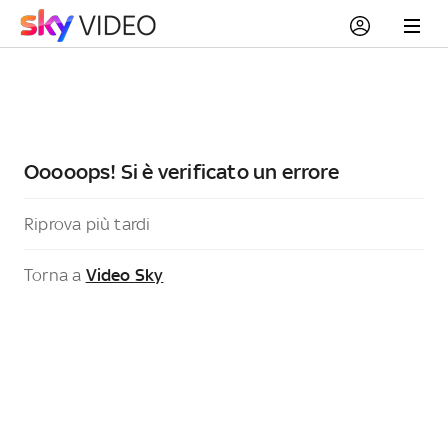
Ooooops! Si è verificato un errore
Riprova più tardi
Torna a
Video Sky