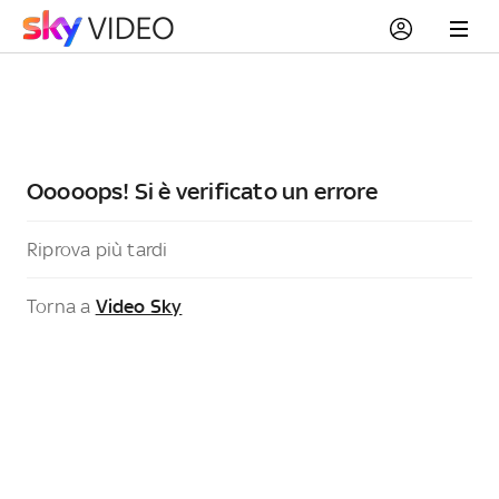
Ooooops! Si è verificato un errore
Riprova più tardi
Torna a
Video Sky