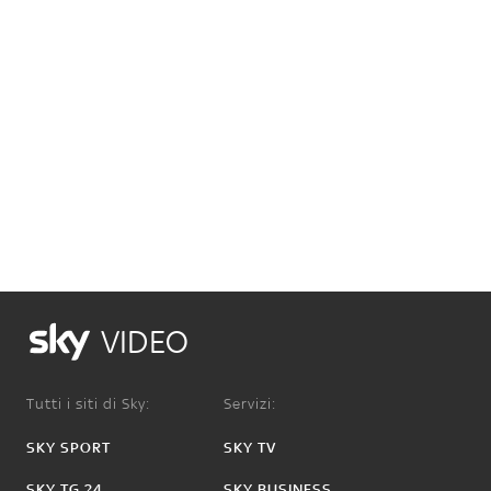
VIDEO
Tutti i siti di Sky:
Servizi:
SKY SPORT
SKY TV
SKY TG 24
SKY BUSINESS