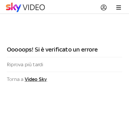
Ooooops! Si è verificato un errore
Riprova più tardi
Torna a
Video Sky