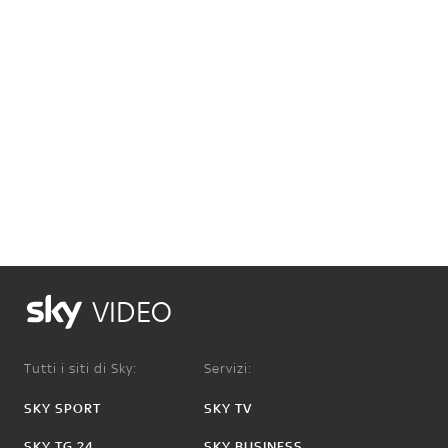
VIDEO
Tutti i siti di Sky:
Servizi:
SKY SPORT
SKY TV
SKY TG 24
SKY BUSINESS