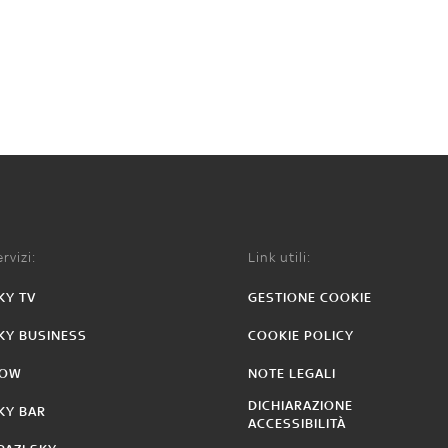
rvizi:
Link utili:
KY TV
GESTIONE COOKIE
KY BUSINESS
COOKIE POLICY
OW
NOTE LEGALI
DICHIARAZIONE
KY BAR
ACCESSIBILITÀ