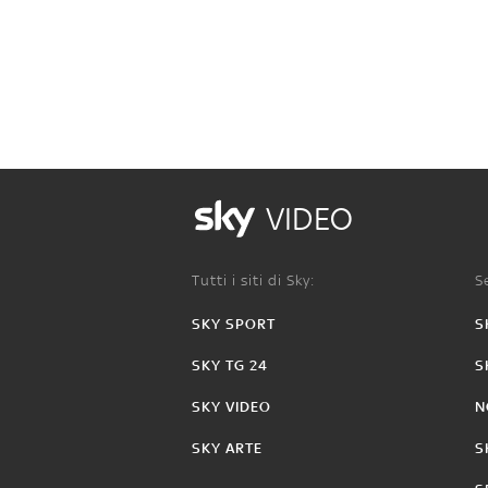
VIDEO
Tutti i siti di Sky:
Se
SKY SPORT
S
SKY TG 24
S
SKY VIDEO
N
SKY ARTE
S