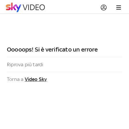
Ooooops! Si è verificato un errore
Riprova più tardi
Torna a
Video Sky