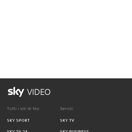
VIDEO
Tutti i siti di Sky:
Servizi:
SKY SPORT
SKY TV
SKY TG 24
SKY BUSINESS