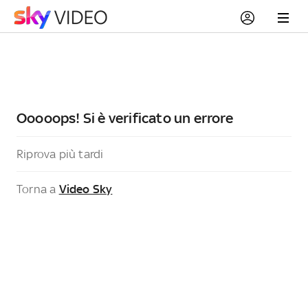
Ooooops! Si è verificato un errore
Riprova più tardi
Torna a
Video Sky