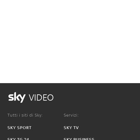
VIDEO
Tutti i siti di Sky:
Servizi:
SKY SPORT
SKY TV
SKY TG 24
SKY BUSINESS