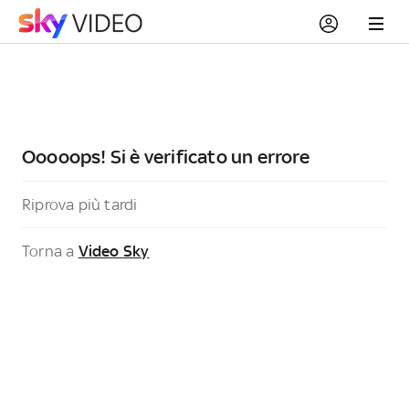
Ooooops! Si è verificato un errore
Riprova più tardi
Torna a
Video Sky