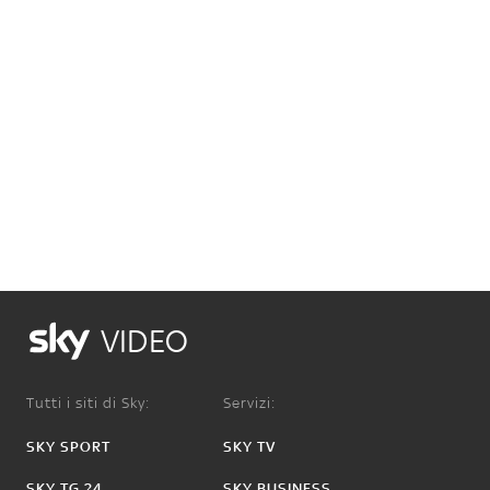
VIDEO
Tutti i siti di Sky:
Servizi:
SKY SPORT
SKY TV
SKY TG 24
SKY BUSINESS