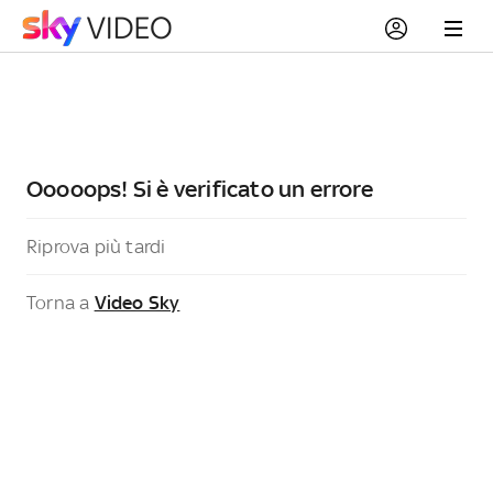
Ooooops! Si è verificato un errore
Riprova più tardi
Torna a
Video Sky