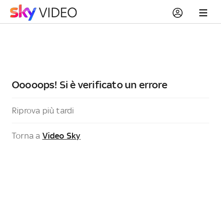
Ooooops! Si è verificato un errore
Riprova più tardi
Torna a
Video Sky