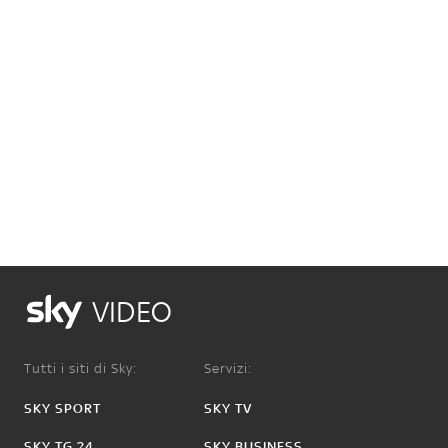
VIDEO
Tutti i siti di Sky:
Servizi:
SKY SPORT
SKY TV
SKY TG 24
SKY BUSINESS