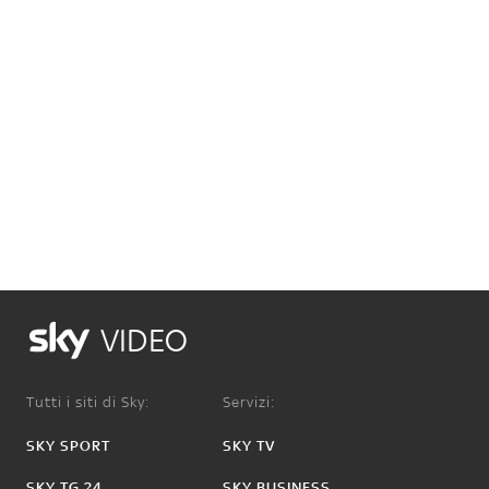
VIDEO
Tutti i siti di Sky:
Servizi:
SKY SPORT
SKY TV
SKY TG 24
SKY BUSINESS