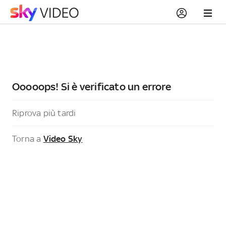
Ooooops! Si è verificato un errore
Riprova più tardi
Torna a
Video Sky