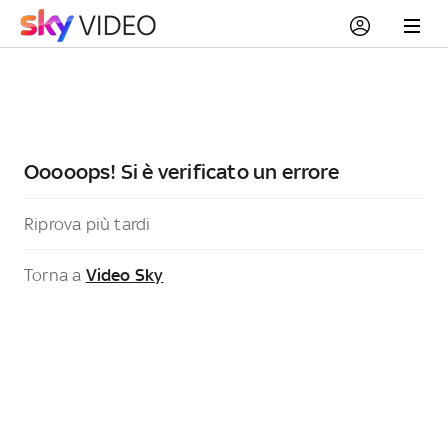
Ooooops! Si è verificato un errore
Riprova più tardi
Torna a
Video Sky