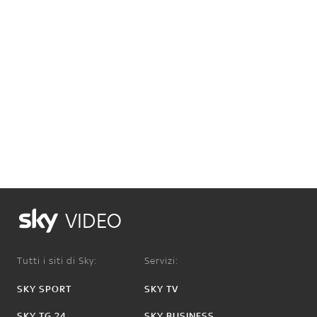
VIDEO
Tutti i siti di Sky:
Servizi:
SKY SPORT
SKY TV
SKY TG 24
SKY BUSINESS