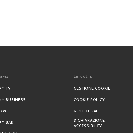
rvizi:
Link utili:
KY TV
GESTIONE COOKIE
KY BUSINESS
COOKIE POLICY
OW
NOTE LEGALI
DICHIARAZIONE
KY BAR
ACCESSIBILITÀ