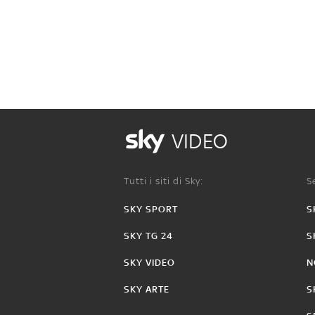
VIDEO
Tutti i siti di Sky:
Se
SKY SPORT
S
SKY TG 24
S
SKY VIDEO
N
SKY ARTE
S