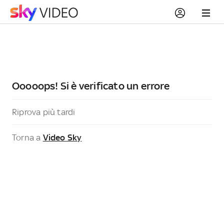
Ooooops! Si è verificato un errore
Riprova più tardi
Torna a
Video Sky