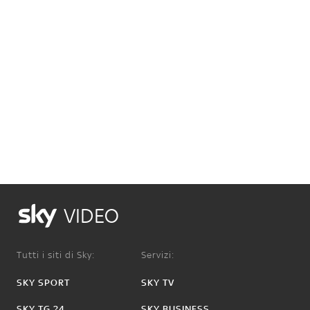
VIDEO
Tutti i siti di Sky:
Servizi:
SKY SPORT
SKY TV
SKY TG 24
SKY BUSINESS