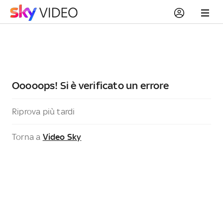
Ooooops! Si è verificato un errore
Riprova più tardi
Torna a
Video Sky