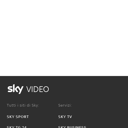
VIDEO
Tutti i siti di Sky:
Servizi:
SKY SPORT
SKY TV
SKY TG 24
SKY BUSINESS