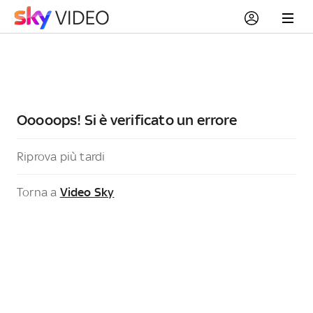
Ooooops! Si è verificato un errore
Riprova più tardi
Torna a
Video Sky