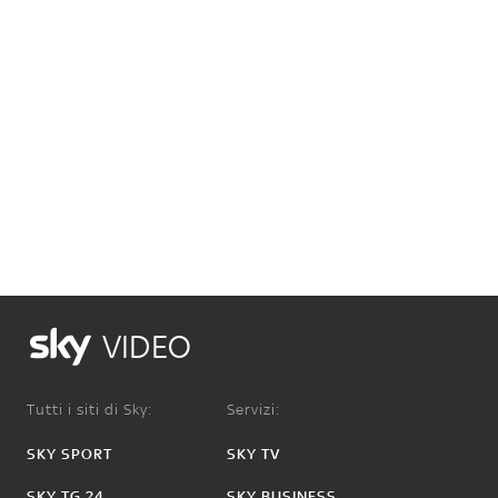
VIDEO
Tutti i siti di Sky:
Servizi:
SKY SPORT
SKY TV
SKY TG 24
SKY BUSINESS