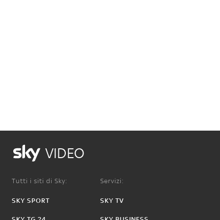
VIDEO
Tutti i siti di Sky:
Servizi:
SKY SPORT
SKY TV
SKY TG 24
SKY BUSINESS