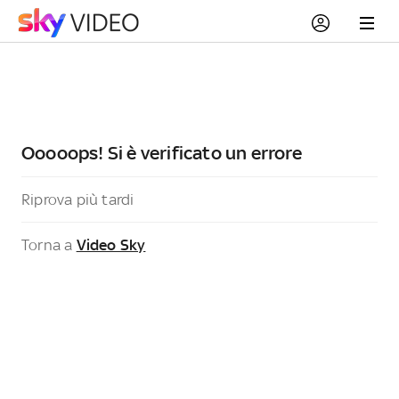
Ooooops! Si è verificato un errore
Riprova più tardi
Torna a
Video Sky