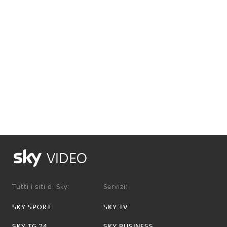
VIDEO
Tutti i siti di Sky:
Servizi:
SKY SPORT
SKY TV
SKY TG 24
SKY BUSINESS