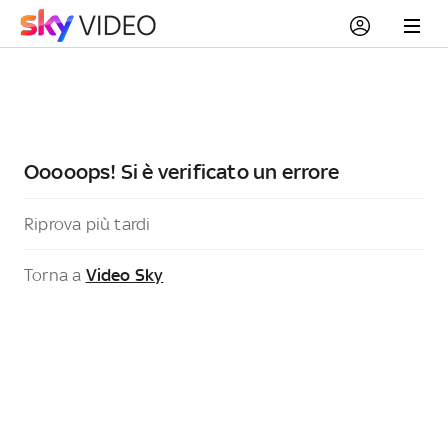
Ooooops! Si è verificato un errore
Riprova più tardi
Torna a
Video Sky